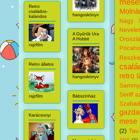
mesef
Retro
Molná
családos-
hangoskönyv
kalandos
Nagy k
Nevele
A Gyűrűk Ura
Oroszlá
A Hobbit
rajzfilm
Pocaho
Reszke
Retro állatos
csalá
retro 
hangoskönyv
Sammy 
Seriff 
rajzfilm
Bábszínház
Szabadí
gazdag
Karácsonyi
mese
(2)
Tau