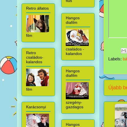
fiús
Retro állatos
Hangos
diafilm
film
családos -
Retro
kalandos
családos-
Labels:
bá
kalandos
Hangos
diafilm
Újabb b
film
szegény-
Karácsonyi
gazdagos
Hangos