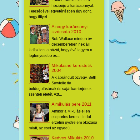
hócipője a karácsonnyal.
Feleségével egyetértésben úgy dönt,
hogy fittyet ...
A nagy karácsonyi
izzócsata 2010
Bob Wallace minden év
decemberében nekiáll
kidíszíteni a házát, hogy övé legyen a
legfényesebb és...
Mikulásné kerestetik
2004
A kiábrándult özvegy, Beth
Sawtelle fia
boldogulásának és saját karrierjének
szenteli életét. Azt...
A mikulás pere 2011
Amikor a Mikulás ellen
csoportos kereset indul
érzelmi gyötrelem okozása
miatt, az eset az egyedü...
Kedves Mikulás 2010