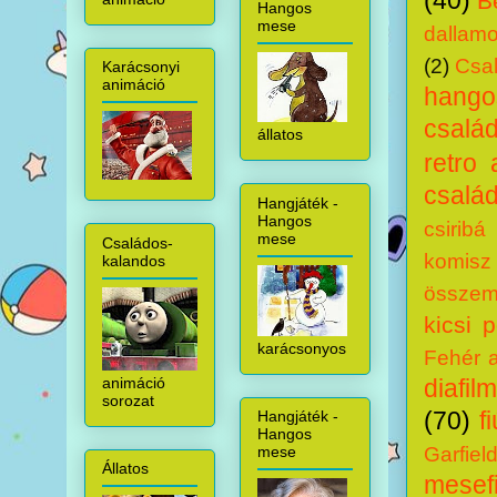
(40)
B
Hangos
mese
dallam
(2)
Csal
Karácsonyi
animáció
hang
csalá
állatos
retro 
család
Hangjáték -
Hangos
csiribá
mese
Családos-
komisz
kalandos
összem
kicsi 
karácsonyos
Fehér 
animáció
diafilm
sorozat
(70)
f
Hangjáték -
Hangos
Garfiel
mese
Állatos
mesef