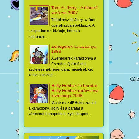
Tom és Jerry - A diótörő
varázsa 2007
Többi rész itt! Jerry az üres
operaházban bóklászik. A
színpadon azt kívánja, bárcsak
felléphetn...
Zenegerek karácsonya
1998
A Zenegerek karácsonya a
Csendes éj című dal
születésének legendáját meséli el, két
kedves kisegé...
Holly Hobbie és barátai:
Holly Hobbie karácsonyi
kívánsága 2006
Másik rész itt! Beköszöntött
a karácsony, Holly és a barátai a
városban ünnepelnek. Kyle télapón...