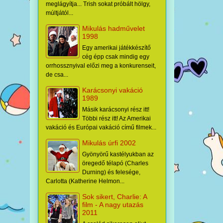
meglágyítja... Trish sokat próbált hölgy,
múltjától...
Mikulás hadművelet
1998
Egy amerikai játékkészítő
cég épp csak mindig egy
orrhossznyival előzi meg a konkurenseit,
de csa...
Karácsonyi vakáció
1989
Másik karácsonyi rész itt!
Többi rész itt! Az Amerikai
vakáció és Európai vakáció című filmek...
Mikulás úrfi 2002
Gyönyörű kastélyukban az
öregedő télapó (Charles
Durning) és felesége,
Carlotta (Katherine Helmon...
Sok sikert, Charlie: A
film - A nagy utazás
2011