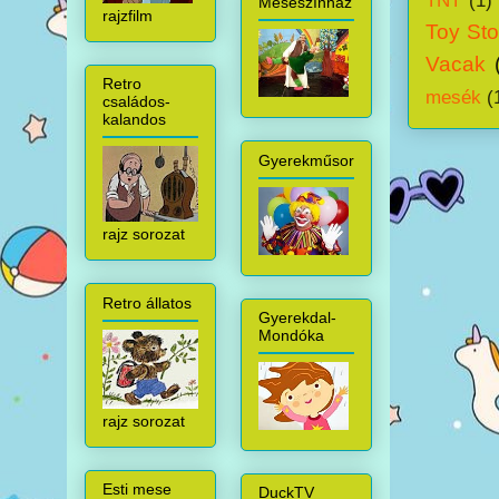
TNT
(1)
Meseszínház
rajzfilm
Toy Sto
Vacak
Retro
mesék
(
családos-
kalandos
Gyerekműsor
rajz sorozat
Retro állatos
Gyerekdal-
Mondóka
rajz sorozat
Esti mese
DuckTV