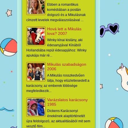
Ebben a romantikus
komédiában a postán
dolgozó és a Mikulásnak
címzett levelek megválaszolásával ...
Hová lett a Mikulás
lova? 2007
Winky kínai kislány, aki
édesanyjával Kínából
Hollandiába repül édesapjához. Winky
apukája már ré...
Mikulás szabadságon
2006
A Mikulás rosszkedvűen
látja, hogy elüzletiesedett a
karácsony, az emberek többsége
megfeledkezik...
Varázslatos karácsony
1985
Dickens Karácsonyi
énekének alaptörténetét
újra feldolgozó, az aktualitásából mit sem
vesztő film...