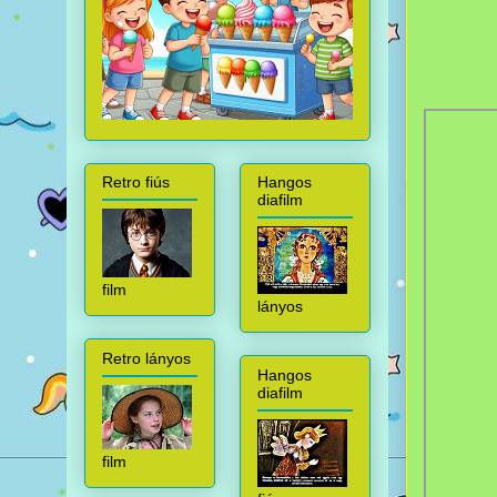
Retro fiús
Hangos
diafilm
film
lányos
Retro lányos
Hangos
diafilm
film