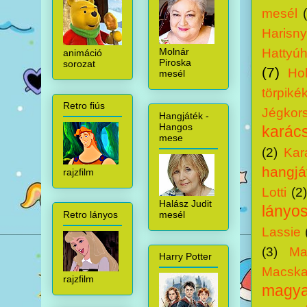
mesél
Harisny
Hattyú
Molnár
animáció
Piroska
sorozat
(7)
Ho
mesél
törpiké
Retro fiús
Jégkor
Hangjáték -
Hangos
karács
mese
(2)
Kar
hangjá
rajzfilm
Lotti
(2
Halász Judit
lányo
mesél
Retro lányos
Lassie
(3)
Ma
Harry Potter
Macska
rajzfilm
magyar