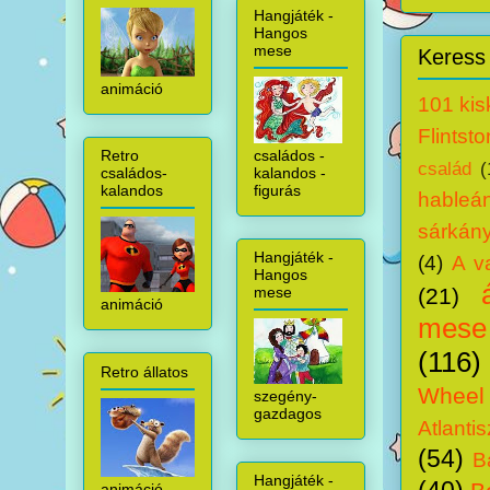
Hangjáték -
Hangos
mese
Keress 
animáció
101 kis
Flintst
családos -
Retro
család
(
kalandos -
családos-
figurás
kalandos
hableá
sárkány
Hangjáték -
(4)
A v
Hangos
mese
(21)
animáció
mese
(116)
Retro állatos
Wheel
szegény-
gazdagos
Atlantis
(54)
B
Hangjáték -
animáció