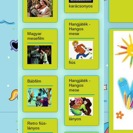
karácsonyos
Hangjáték -
Hangos
mese
Magyar
mesefilm
fiús
Hangjáték -
Bábfilm
Hangos
mese
lányos
Retro fiús-
lányos