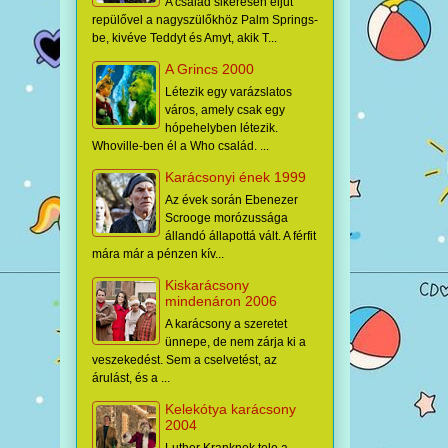
A család sikeresen eljut
repülővel a nagyszülőkhöz Palm Springs-
be, kivéve Teddyt és Amyt, akik T...
A Grincs 2000
Létezik egy varázslatos
város, amely csak egy
hópehelyben létezik.
Whoville-ben él a Who család. ...
Karácsonyi ének 1999
Az évek során Ebenezer
Scrooge morózussága
állandó állapottá vált. A férfit
mára már a pénzen kív...
Kiskarácsony
mindenáron 2006
A karácsony a szeretet
ünnepe, de nem zárja ki a
veszekedést. Sem a cselvetést, az
árulást, és a ...
Kelekótya karácsony
2004
Luther Kranknek tele a