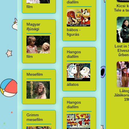
diafilm
Kicsi 
film
Tele a t
Magyar
ifjúsági
bábos -
figurás
Lost in
Elves
Hangos
űrben
film
diafilm
Mesefilm
állatos
Láto
Játékor
19
Hangos
diafilm
Grimm
mesefilm