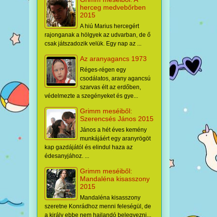
herceg medvebőrben
2015
A hiú Marius hercegért
rajonganak a hölgyek az udvarban, de ő
csak játszadozik velük. Egy nap az ...
Az aranyagancs 1973
Réges-régen egy
csodálatos, arany agancsú
szarvas élt az erdőben,
védelmezte a szegényeket és gye...
Grimm meséiből:
Szerencsés János 2015
János a hét éves kemény
munkájáért egy aranyrögöt
kap gazdájától és elindul haza az
édesanyjához. ...
Grimm meséiből:
Mandaléna kisasszony
2015
Mandaléna kisasszony
szeretne Konrádhoz menni feleségül, de
a király ebbe nem hajlandó belegyezni...