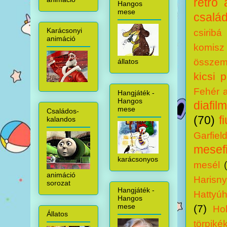
retro 
Hangos
mese
család
Karácsonyi
csiribá
animáció
komisz
összem
állatos
kicsi 
Fehér 
Hangjáték -
Hangos
diafilm
mese
Családos-
(70)
f
kalandos
Garfiel
mesef
karácsonyos
mesél
animáció
Harisny
sorozat
Hangjáték -
Hattyú
Hangos
mese
(7)
Ho
Állatos
törpiké