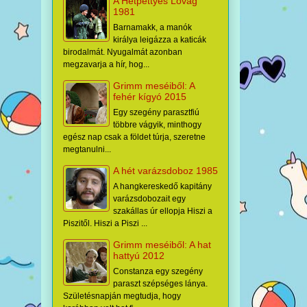
A Hétpettyes Lovag
1981
Barnamakk, a manók
királya leigázza a katicák
birodalmát. Nyugalmát azonban
megzavarja a hír, hog...
Grimm meséiből: A
fehér kígyó 2015
Egy szegény parasztfiú
többre vágyik, minthogy
egész nap csak a földet túrja, szeretne
megtanulni...
A hét varázsdoboz 1985
A hangkereskedő kapitány
varázsdobozait egy
szakállas úr ellopja Hiszi a
Piszitől. Hiszi a Piszi ...
Grimm meséiből: A hat
hattyú 2012
Constanza egy szegény
paraszt szépséges lánya.
Születésnapján megtudja, hogy