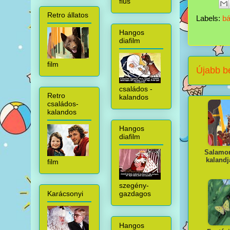
fiús
Retro állatos
Labels:
bá
Hangos
diafilm
film
Újabb b
családos -
Retro
kalandos
családos-
kalandos
Hangos
diafilm
Salamon
kalandj
film
szegény-
Karácsonyi
gazdagos
Hangos