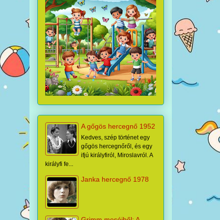
A gőgös hercegnő 1952
Kedves, szép történet egy
gőgös hercegnőről, és egy
ifjú királyfiról, Miroslavról. A
királyfi fe...
Janka hercegnő 1978
Grimm meséiből: A