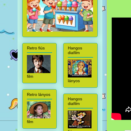
Retro fiús
Hangos
diafilm
film
lányos
Retro lányos
Hangos
diafilm
film