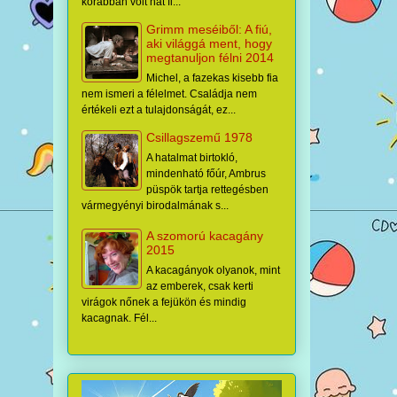
korábban volt hat fi...
Grimm meséiből: A fiú,
aki világgá ment, hogy
megtanuljon félni 2014
Michel, a fazekas kisebb fia
nem ismeri a félelmet. Családja nem
értékeli ezt a tulajdonságát, ez...
Csillagszemű 1978
A hatalmat birtokló,
mindenható főúr, Ambrus
püspök tartja rettegésben
vármegyényi birodalmának s...
A szomorú kacagány
2015
A kacagányok olyanok, mint
az emberek, csak kerti
virágok nőnek a fejükön és mindig
kacagnak. Fél...