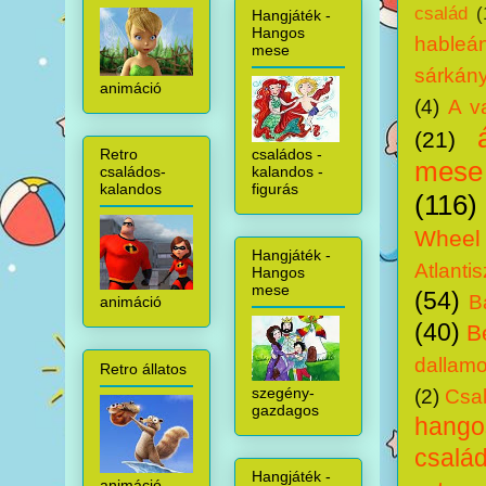
család
(
Hangjáték -
Hangos
hableá
mese
sárkány
animáció
(4)
A v
(21)
családos -
Retro
mese
kalandos -
családos-
figurás
kalandos
(116)
Wheel
Hangjáték -
Atlantis
Hangos
mese
(54)
B
animáció
(40)
B
dallam
Retro állatos
szegény-
(2)
Csal
gazdagos
hang
csalá
Hangjáték -
animáció