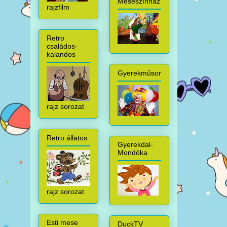
Meseszínház
rajzfilm
Retro
családos-
kalandos
Gyerekműsor
rajz sorozat
Retro állatos
Gyerekdal-
Mondóka
rajz sorozat
Esti mese
DuckTV