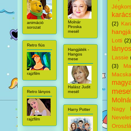
Jégkor
karács
Molnár
animáció
(2)
Kar
Piroska
sorozat
hangjá
mesél
Lotti
(2
Retro fiús
lányo
Hangjáték -
Hangos
Lassie
mese
(3)
Ma
rajzfilm
Macska
magyar
Halász Judit
mesef
mesél
Retro lányos
Molná
Nagy k
Harry Potter
Nevele
rajzfilm
Oroszlá