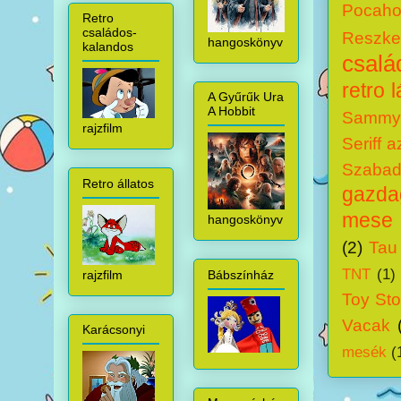
Pocaho
Retro
családos-
Reszke
hangoskönyv
kalandos
csalá
retro 
A Gyűrűk Ura
A Hobbit
Sammy 
rajzfilm
Seriff 
Szabadí
Retro állatos
gazdag
mese
hangoskönyv
(2)
Tau
TNT
(1)
rajzfilm
Bábszínház
Toy Sto
Vacak
Karácsonyi
mesék
(