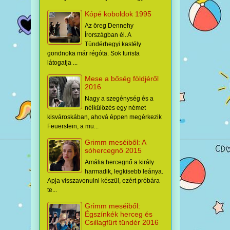
Kópé koboldok 1995
Az öreg Dennehy
Írországban él. A
Tündérhegyi kastély
gondnoka már régóta. Sok turista
látogatja ...
Mese a bőség földjéről
2016
Nagy a szegénység és a
nélkülözés egy német
kisvároskában, ahová éppen megérkezik
Feuerstein, a mu...
Grimm meséiből: A
sóhercegnő 2015
Amália hercegnő a király
harmadik, legkisebb leánya.
Apja visszavonulni készül, ezért próbára
te...
Grimm meséiből:
Égszínkék herceg és
Csillagfürt tündér 2016