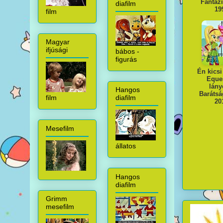
Fantáz
diafilm
19
film
Magyar
ifjúsági
bábos -
figurás
Én kics
Eque
lány
Hangos
Baráts
film
diafilm
20
Mesefilm
állatos
Hangos
diafilm
Grimm
mesefilm