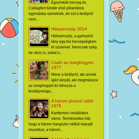
Égszínkék herceg és
Csillagfürt tündér első pillantásra
egymásba szeretnek, de ezt a királynő
nem...
Hétszerszép 2014
Hétszerszép, a gyönyörű
lány egy kis hercegségben
él szüleivel. Nemcsak szép,
de okos is, sokat o...
Csaló az üveghegyen
1977
Mese a királyról, aki annak
ígéri lányát, aki megmássza
az üveghegyet és lehozza a
kristályvirágo...
A három jószivű rabló
1979
Kardemon csodálatos
város. Természetes hát,
hogy a három hangszer nélkül maradt
muzsikus, a három...