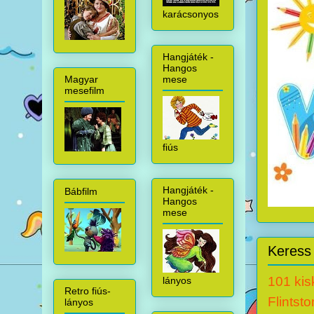
karácsonyos
Hangjáték -
Hangos
mese
Magyar
mesefilm
fiús
Hangjáték -
Bábfilm
Hangos
mese
Keress 
101 kis
lányos
Retro fiús-
Flintst
lányos